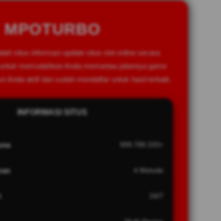
MPOTURBO
situs informasi update situs slot online secara
t untuk memudahkan Anda memantau jalannya game
un Anda aktif dan sudah mendaftar untuk hasil terbaik.
INFORMASI SITUS
una
999.789.333+
ran
4 Metode
t
24/7