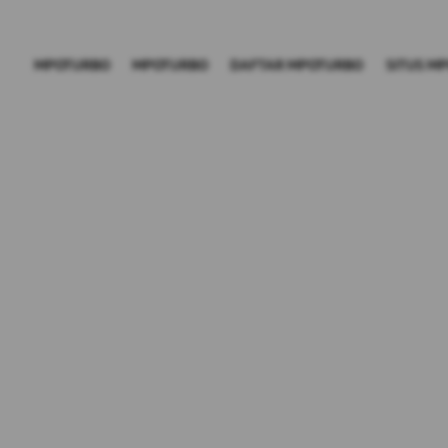
Skip
to
content
MPOTURBO
MPOTURBO
DAFTAR MPOTURBO
SITUS M